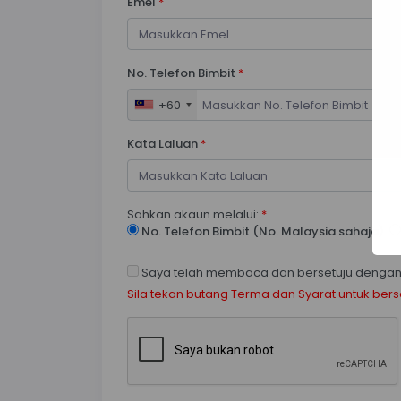
Emel
*
No. Telefon Bimbit
*
+60
Kata Laluan
*
Sahkan akaun melalui:
*
No. Telefon Bimbit (No. Malaysia sahaja)
Saya telah membaca dan bersetuju denga
Sila tekan butang Terma dan Syarat untuk berse