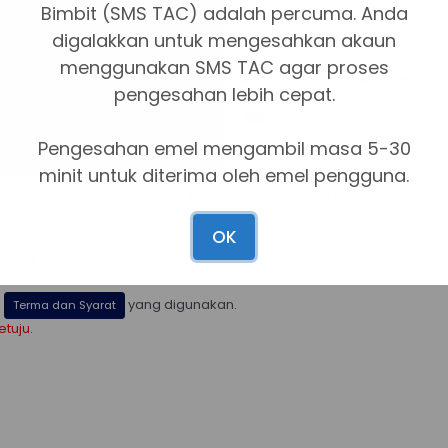
Pengesahan Emel
*
Bimbit (SMS TAC) adalah percuma. Anda
digalakkan untuk mengesahkan akaun
menggunakan SMS TAC agar proses
Pengesahan No. Telefon Bimbit
pengesahan lebih cepat.
+60
Pengesahan emel mengambil masa 5-30
Pengesahan Kata Laluan
*
minit untuk diterima oleh emel pengguna.
OK
Emel
n
yang digunakan.
Terma dan Syarat
tuju.