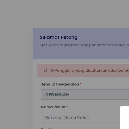
Selamat Petang!
Masukkan maklumat bagi pendaftaran akaun b
ID Pengguna yang didaftarkan tidak boleh
Jenis ID Pengenalan
*
Nama Penuh
*