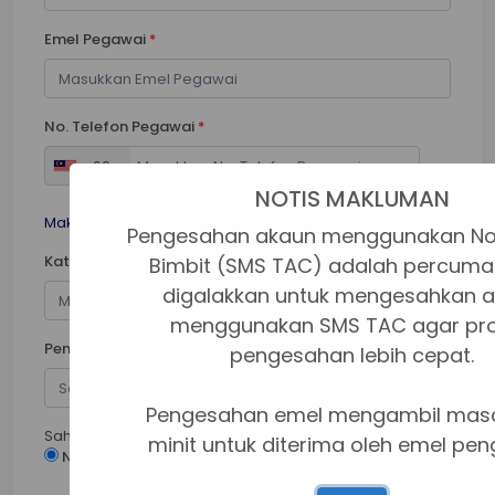
Emel Pegawai
*
No. Telefon Pegawai
*
+60
NOTIS MAKLUMAN
Maklumat Kata Laluan
Pengesahan akaun menggunakan No
Kata Laluan
*
Bimbit (SMS TAC) adalah percuma
digalakkan untuk mengesahkan 
menggunakan SMS TAC agar pr
Pengesahan Kata Laluan
*
pengesahan lebih cepat.
Pengesahan emel mengambil mas
Sahkan akaun melalui:
*
minit untuk diterima oleh emel pen
No. Telefon Bimbit (No. Malaysia sahaja)
Emel