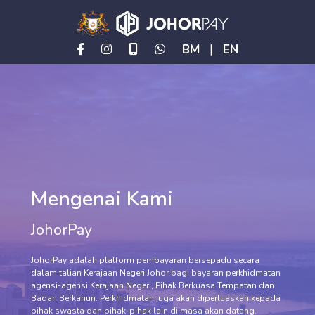
BM
|
EN
Mengenai Kami
JohorPay
JohorPay adalah platform pembayaran bersepadu secara
dalam talian Kerajaan Negeri Johor bagi bayaran perkhidmatan
agensi-agensi Kerajaan Negeri, Pihak Berkuasa Tempatan dan
Badan Berkanun. Perkhidmatan juga akan diperluaskan kepada
pihak swasta dan pihak-pihak lain di masa akan datang.