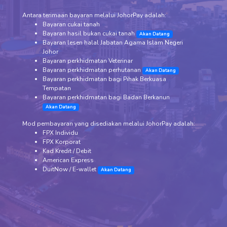
Antara terimaan bayaran melalui JohorPay adalah:
Bayaran cukai tanah
Bayaran hasil bukan cukai tanah
Akan Datang
Bayaran lesen halal Jabatan Agama Islam Negeri
Johor
Bayaran perkhidmatan Veterinar
Bayaran perkhidmatan perhutanan
Akan Datang
Bayaran perkhidmatan bagi Pihak Berkuasa
Tempatan
Bayaran perkhidmatan bagi Badan Berkanun
Akan Datang
Mod pembayaran yang disediakan melalui JohorPay adalah:
FPX Individu
FPX Korporat
Kad Kredit / Debit
American Express
DuitNow / E-wallet
Akan Datang
JohorPay merupakan Hak Cipta Terpelihara Kerajaan Negeri
Johor yang diselia oleh ICT@Johor.