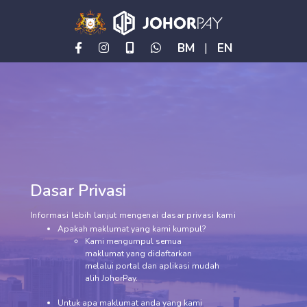
BM
|
EN
Dasar Privasi
Informasi lebih lanjut mengenai dasar privasi kami
Apakah maklumat yang kami kumpul?
Kami mengumpul semua
maklumat yang didaftarkan
melalui portal dan aplikasi mudah
alih JohorPay.
Untuk apa maklumat anda yang kami