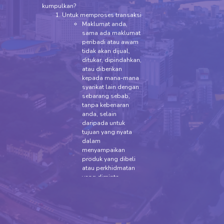
kumpulkan?
Untuk memproses transaksi
Maklumat anda,
sama ada maklumat
peribadi atau awam
tidak akan dijual,
ditukar, dipindahkan,
atau diberikan
kepada mana-mana
syarikat lain dengan
sebarang sebab,
tanpa kebenaran
anda, selain
daripada untuk
tujuan yang nyata
dalam
menyampaikan
produk yang dibeli
atau perkhidmatan
yang diminta.
Untuk meningkatkan perkhidmatan
pelanggan
Maklumat anda
membantu kami